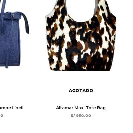
AGOTADO
mpe L’oeil
Altamar Maxi Tote Bag
00
S/
950.00
El
El
El