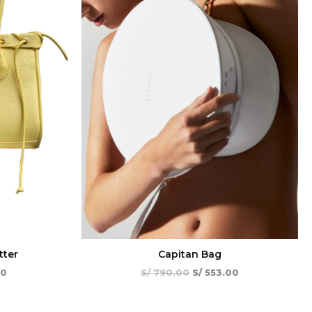
tter
Capitan Bag
50
S/
790.00
S/
553.00