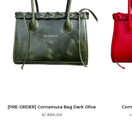
[PRE-ORDER] Cornamusa Bag Dark Olive
Cor
S/
990.00
S
Rango