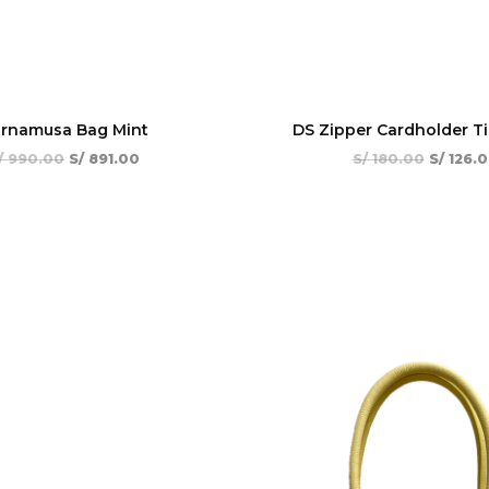
rnamusa Bag Mint
DS Zipper Cardholder Ti
/
990.00
S/
891.00
S/
180.00
S/
126.
El
El
El
¡Oferta!
precio
precio
precio
original
actual
origina
era:
es:
era:
S/ 120.00.
S/ 84.00.
S/ 990.