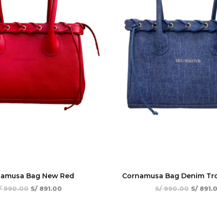
namusa Bag New Red
Cornamusa Bag Denim Tro
/
990.00
S/
891.00
S/
990.00
S/
891.
El
El
El