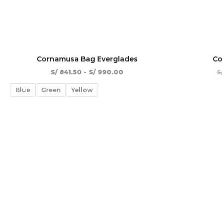
Cornamusa Bag Everglades
Co
S/
841.50
-
S/
990.00
S
Blue
Green
Yellow
El
El
¡Oferta!
precio
precio
original
actual
era:
es:
S/ 120.00.
S/ 84.00.