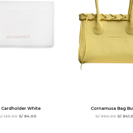
 Cardholder White
Cornamusa Bag Bu
S/
120.00
S/
84.00
S/
990.00
S/
841.