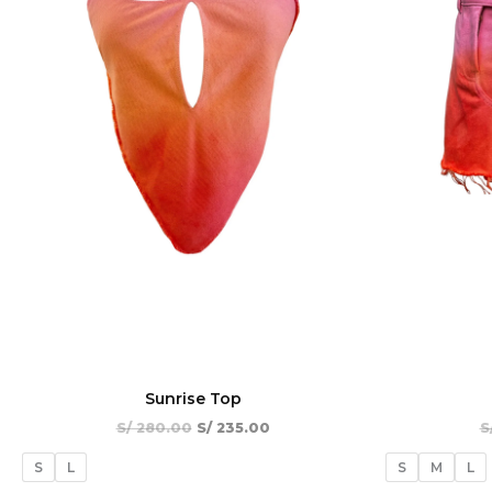
Sunrise Top
S/
280.00
S/
235.00
S
S
L
S
M
L