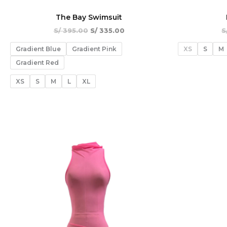
The Bay Swimsuit
S/
395.00
S/
335.00
S
Gradient Blue
Gradient Pink
XS
S
M
Gradient Red
XS
S
M
L
XL
El
El
¡Oferta!
precio
precio
original
actual
era:
es:
S/ 390.00.
S/ 330.00.