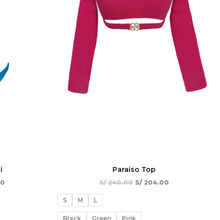
i
Paraiso Top
00
S/
240.00
S/
204.00
S
M
L
Black
Green
Pink