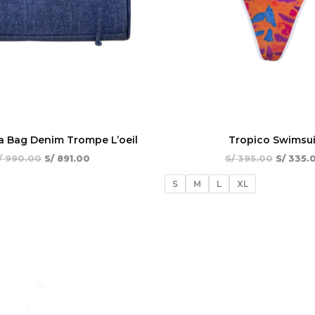
 Bag Denim Trompe L’oeil
Tropico Swimsui
/
990.00
S/
891.00
S/
395.00
S/
335.
S
M
L
XL
El
El
El
¡Oferta!
precio
precio
precio
original
actual
original
era:
es:
era:
S/ 620.00.
S/ 525.00.
S/ 690.