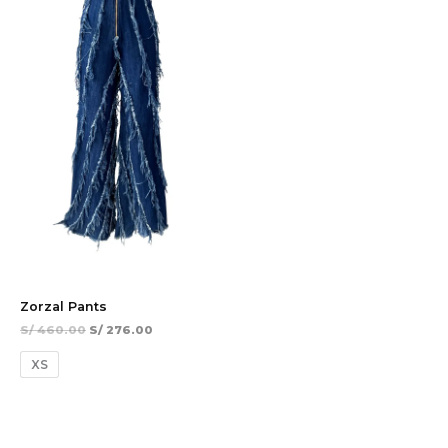
S/ 460.00.
S/ 276.00.
Zorzal Pants
S/
460.00
S/
276.00
XS