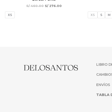
S/
460.00
S/
276.00
XS
XS
S
M
LIBRO D
CAMBIO
ENVÍOS
TABLA 