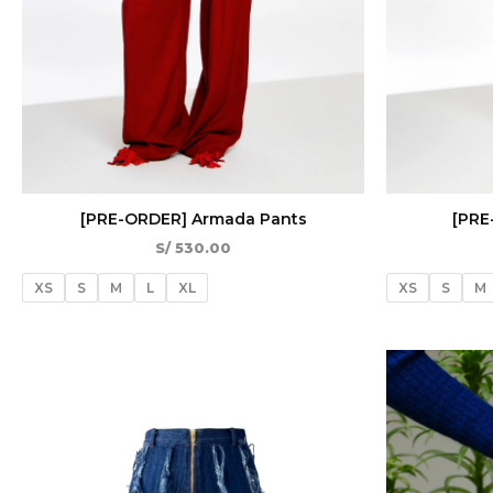
[PRE-ORDER] Armada Pants
[PRE
S/
530.00
XS
S
M
L
XL
XS
S
M
El
El
¡Oferta!
precio
precio
original
actual
era:
es:
S/ 460.00.
S/ 276.00.