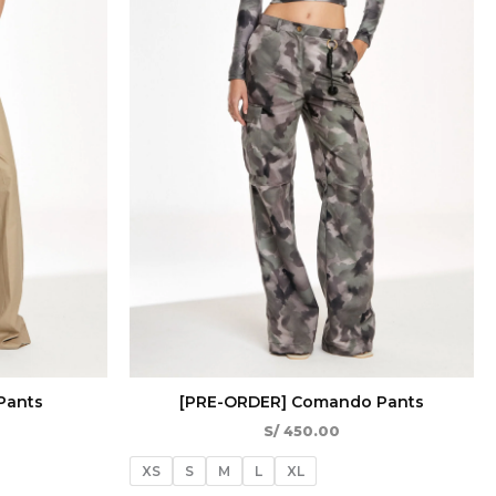
Pants
[PRE-ORDER] Comando Pants
S/
450.00
XS
S
M
L
XL