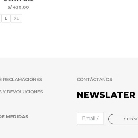
S/
430.00
L
XL
E RECLAMACIONES
CONTÁCTANOS
S Y DEVOLUCIONES
NEWSLATER
E
DE MEDIDAS
SUBM
m
a
i