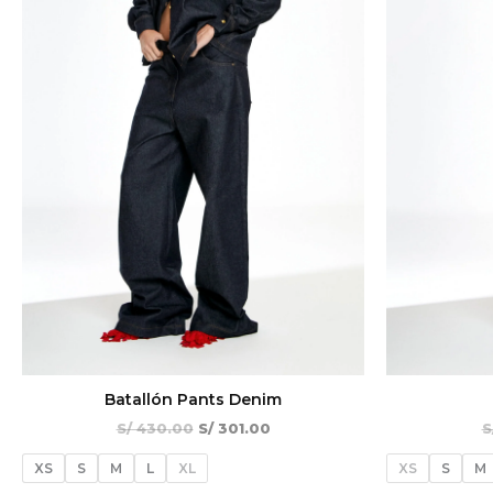
Batallón Pants Denim
S/
430.00
S/
301.00
S
XS
S
M
L
XL
XS
S
M