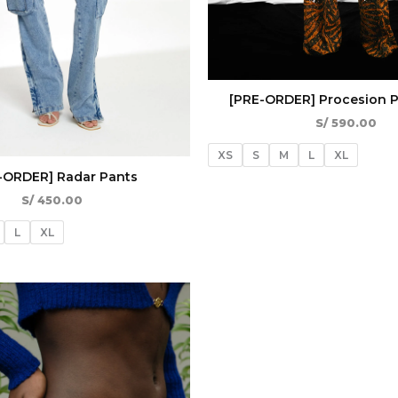
[PRE-ORDER] Procesion P
S/
590.00
XS
S
M
L
XL
-ORDER] Radar Pants
S/
450.00
L
XL