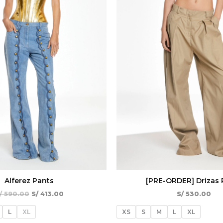
Alferez Pants
[PRE-ORDER] Drizas 
/
590.00
S/
413.00
S/
530.00
L
XL
XS
S
M
L
XL