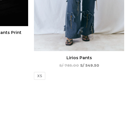
ants Print
Lirios Pants
S/
785.00
S/
549.50
XS