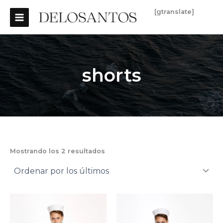
Ordenado
Ir
MAIN
por
[gtranslate]
los
al
últimos
MENU
contenido
shorts
Mostrando los 2 resultados