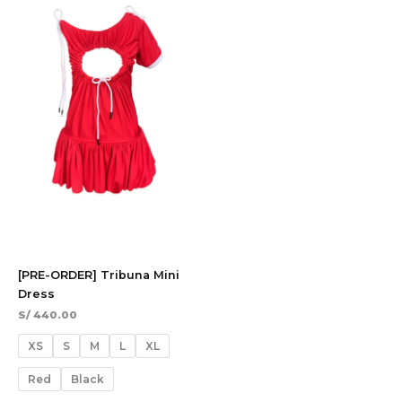
[PRE-ORDER] Tribuna Mini
Dress
S/
440.00
XS
S
M
L
XL
Red
Black