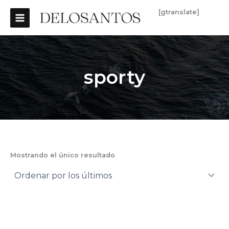
Ir
MAIN
[gtranslate]
al
MENU
contenido
sporty
Mostrando el único resultado