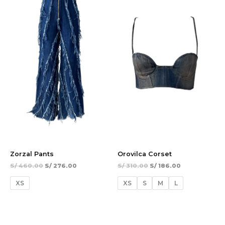
S/ 460.00.
S/ 276.00.
S/ 310.00.
S/ 186.00.
Zorzal Pants
Orovilca Corset
S/
460.00
S/
276.00
S/
310.00
S/
186.00
XS
XS
S
M
L