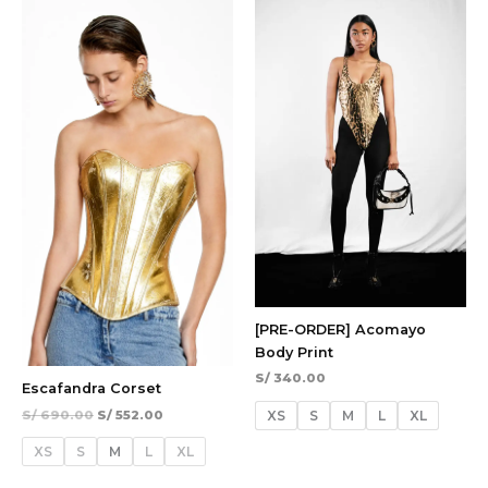
¡Oferta!
precio
precio
original
actual
era:
es:
S/ 690.00.
S/ 552.00.
[PRE-ORDER] Acomayo
Body Print
S/
340.00
Escafandra Corset
S/
690.00
S/
552.00
XS
S
M
L
XL
XS
S
M
L
XL