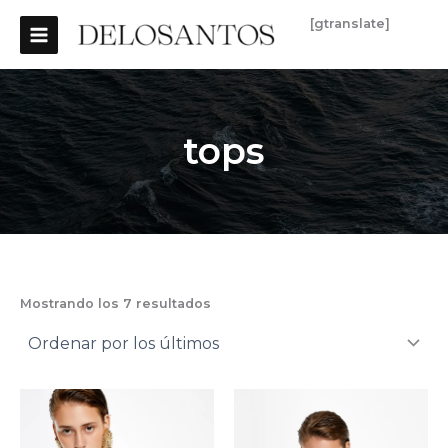
Ordenado
Ir
MAIN
por
[gtranslate]
los
al
últimos
MENU
contenido
tops
Mostrando los 7 resultados
El
El
¡Oferta!
precio
precio
original
actual
era:
es: