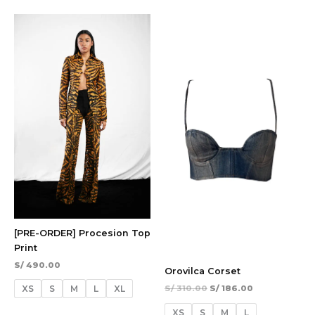
El
El
¡Oferta!
precio
precio
original
actual
era:
es:
S/ 310.00.
S/ 186.00.
[PRE-ORDER] Procesion Top
Print
S/
490.00
Orovilca Corset
S/
310.00
S/
186.00
XS
S
M
L
XL
XS
S
M
L