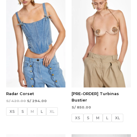
S/ 420.00.
S/ 294.00.
Radar Corset
[PRE-ORDER] Turbinas
Bustier
S/
420.00
S/
294.00
S/
850.00
XS
S
M
L
XL
XS
S
M
L
XL
El
El