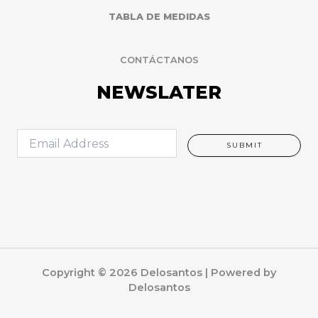
TABLA DE MEDIDAS
CONTÁCTANOS
NEWSLATER
E
SUBMIT
m
a
i
l
*
Copyright © 2026 Delosantos | Powered by
Delosantos