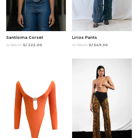
Santísima Corset
Lirios Pants
S/
369.00
S/
222.00
S/
785.00
S/
549.50
El
El
¡Oferta!
precio
precio
original
actual
era:
es:
S/ 380.00.
S/ 228.00.