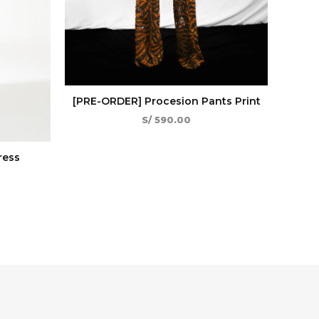
[PRE-ORDER] Procesion Pants Print
S/
590.00
ress