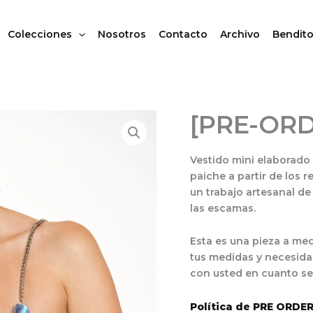
Colecciones
Nosotros
Contacto
Archivo
Bendito
[PRE-ORD
[PRE-
ORDER]
Naufragio
Dress
Vestido mini elaborado
cantidad
paiche a partir de los r
un trabajo artesanal de
las escamas.
Esta es una pieza a medi
tus medidas y necesida
con usted en cuanto se 
Política de PRE ORDE