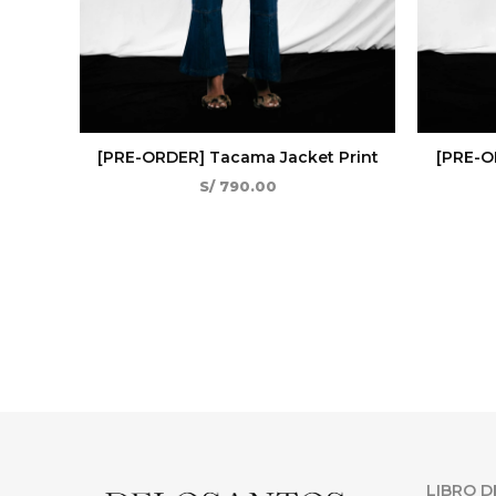
[PRE-ORDER] Tacama Jacket Print
[PRE-O
S/
790.00
LIBRO D