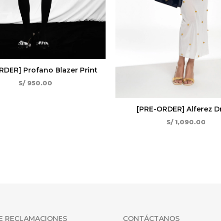
RDER] Profano Blazer Print
S/
950.00
[PRE-ORDER] Alferez D
S/
1,090.00
E RECLAMACIONES
CONTÁCTANOS