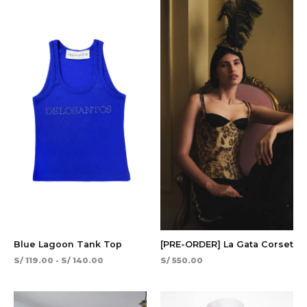
¡Oferta!
de
precios:
desde
S/ 119.00
hasta
S/ 140.00
Blue Lagoon Tank Top
[PRE-ORDER] La Gata Corset
S/
119.00
-
S/
140.00
S/
550.00