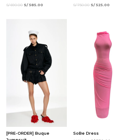
S/
690.00
S/
585.00
S/
750.00
S/
525.00
El
El
¡Oferta!
precio
precio
original
actual
era:
es:
S/ 390.00.
S/ 330.00.
[PRE-ORDER] Buque
SoBe Dress
Jumpsuit