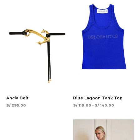
S/ 119.00
hasta
S/ 140.00
Ancla Belt
Blue Lagoon Tank Top
S/
295.00
S/
119.00
-
S/
140.00