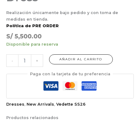
Realización únicamente bajo pedido y con toma de
medidas en tienda.
Política de PRE ORDER
S/
5,500.00
Disponible para reserva
AÑADIR AL CARRITO
-
+
Paga con la tarjeta de tu preferencia
Dresses
,
New Arrivals
,
Vedette SS26
Productos relacionados
Rango
¡Oferta!
de
precios:
desde