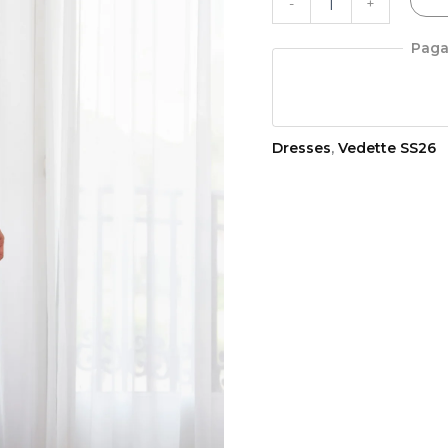
-
+
Paga
Dresses
,
Vedette SS26