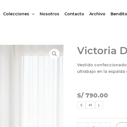
Colecciones
Nosotros
Contacto
Archivo
Bendito
Victoria 
Victoria
Dress
cantidad
Vestido confeccionado 
ultrabajo en la espalda
S/
790.00
S
M
L