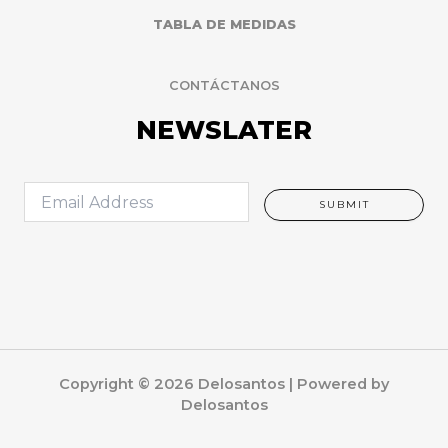
TABLA DE MEDIDAS
CONTÁCTANOS
NEWSLATER
E
SUBMIT
m
a
i
l
*
Copyright © 2026 Delosantos | Powered by
Delosantos