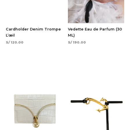
Cardholder Denim Trompe
Vedette Eau de Parfum (30
L’œil
ML)
S/
120.00
S/
190.00
El
El
¡Oferta!
precio
precio
original
actual
era:
es:
S/ 180.00.
S/ 126.00.