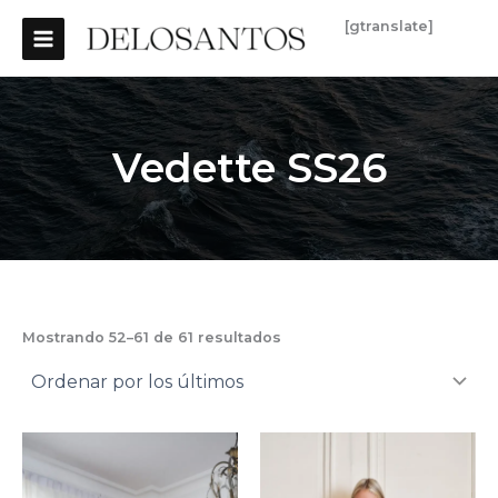
Ordenado
Ir
MAIN
por
[gtranslate]
los
al
últimos
MENU
contenido
Vedette SS26
Mostrando 52–61 de 61 resultados