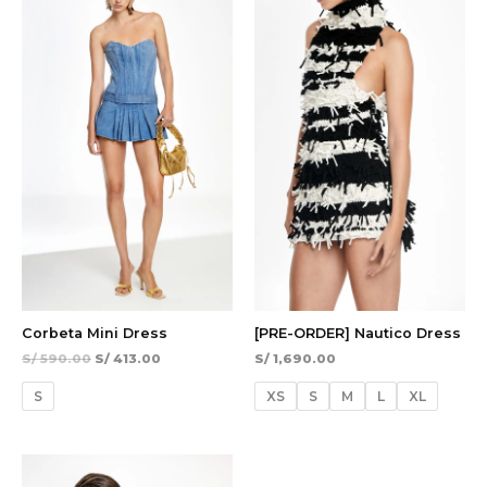
S/ 590.00.
S/ 413.00.
Corbeta Mini Dress
[PRE-ORDER] Nautico Dress
S/
590.00
S/
413.00
S/
1,690.00
S
XS
S
M
L
XL