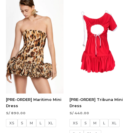
[PRE-ORDER] Maritimo Mini
[PRE-ORDER] Tribuna Mini
Dress
Dress
S/
890.00
S/
440.00
XS
S
M
L
XL
XS
S
M
L
XL