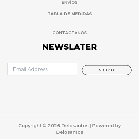
ENVÍOS
TABLA DE MEDIDAS
CONTÁCTANOS
NEWSLATER
E
SUBMIT
m
a
i
l
*
Copyright © 2026 Delosantos | Powered by
Delosantos